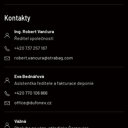
Kontakty
Ing. Robert Vančura
Ředitel společnosti
+420 737 257 167
robert.vancura@strabag.com
Eva Bednářová
Asistentka ředitele a fakturace deponie
+420 770 106 866
office@dufonev.cz
Vážná
Obsluha na váze, středisko Černovice