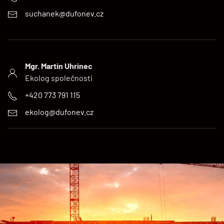
suchanek@dufonev.cz
Mgr. Martin Uhrinec
Ekolog společnosti
+420 773 791 115
ekolog@dufonev.cz