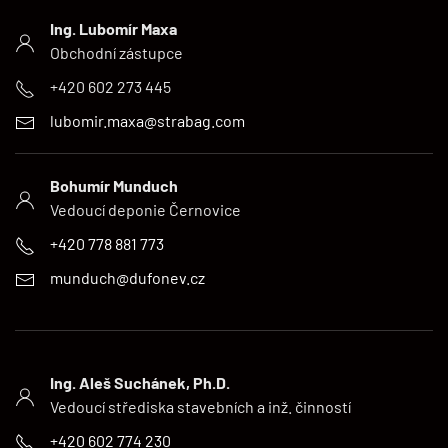
Ing. Lubomír Maxa
Obchodní zástupce
+420 602 273 445
lubomir.maxa@strabag.com
Bohumír Munduch
Vedoucí deponie Černovice
+420 778 881 773
munduch@dufonev.cz
Ing. Aleš Suchánek, Ph.D.
Vedoucí střediska stavebních a inž. činností
+420 602 774 230