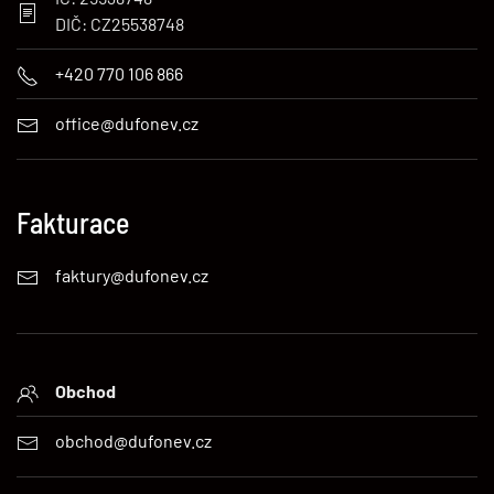
DIČ: CZ25538748
+420 770 106 866
office@dufonev.cz
Fakturace
faktury@dufonev.cz
Obchod
obchod@dufonev.cz