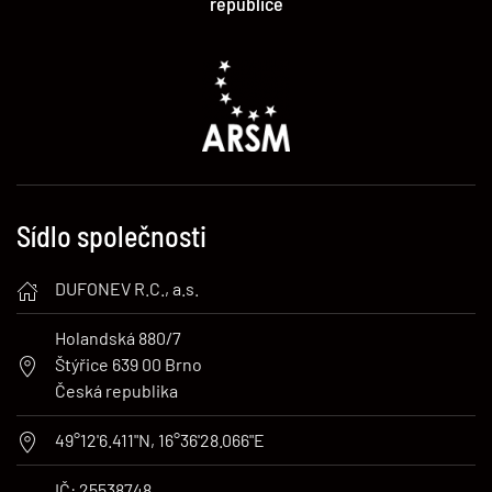
republice
Sídlo společnosti
DUFONEV R.C., a.s.
Holandská 880/7
Štýřice 639 00 Brno
Česká republika
49°12'6.411"N, 16°36'28.066"E
IČ: 25538748